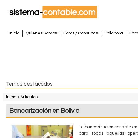
Pasar
al
conte
S
princi
M
Inicio
Quienes Somos
Foros / Consultas
Colabora
For
e
i
n
s
ú
p
t
r
i
e
Temas destacados
n
m
c
Inicio
»
Articulos
i
S
a
Bancarización en Bolivia
p
e
a
C
e
l
La bancarización consiste en
o
para todas aquellas ope
n