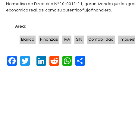
q
Normativa de Directorio N° 10-0011-11, garantizando que las g
u
económico real, así como su auténtico flujo financiero.
í
Area:
Banco
Finanzas
IVA
SIN
Contabilidad
Impuest
F
T
Li
R
W
S
a
wi
n
e
h
h
c
tt
k
d
at
ar
e
er
e
di
s
e
b
dI
t
A
o
n
p
o
p
k