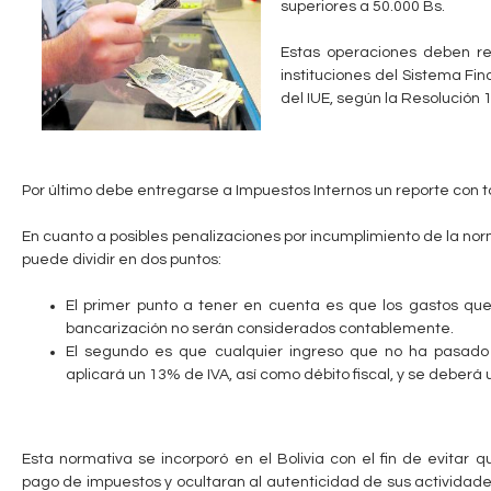
superiores a 50.000 Bs.
c
n
Estas operaciones deben re
u
t
instituciones del Sistema Fi
e
del IUE, según la Resolución 
a
n
b
t
Por último debe entregarse a Impuestos Internos un reporte con 
r
l
En cuanto a posibles penalizaciones por incumplimiento de la nor
a
e
puede dividir en dos puntos:
u
El primer punto a tener en cuenta es que los gastos que
s
bancarización no serán considerados contablemente.
t
El segundo es que cualquier ingreso que no ha pasado 
aplicará un 13% de IVA, así como débito fiscal, y se deberá
e
d
a
Esta normativa se incorporó en el Bolivia con el fin de evitar
pago de impuestos y ocultaran al autenticidad de sus actividad