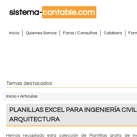
Pasar
al
conte
S
princi
M
Inicio
Quienes Somos
Foros / Consultas
Colabora
For
e
i
n
s
ú
p
t
r
i
e
Temas destacados
n
m
c
Inicio
»
Articulos
i
S
a
PLANILLAS EXCEL PARA INGENIERÍA CIVIL
p
e
a
C
ARQUITECTURA
e
l
o
n
Hemos recopilado esta colección de Plantillas gratis de ing