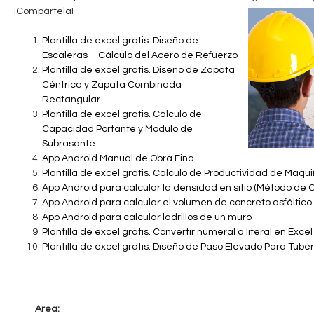
¡Compártela!
c
n
u
Plantilla de excel gratis
.
Diseño de
t
Escaleras – Cálculo del Acero de Refuerzo
e
Plantilla de excel gratis. Diseño de Zapata
a
n
Céntrica y Zapata Combinada
Rectangular
b
t
Plantilla de excel gratis. Cálculo de
Capacidad Portante y Modulo de
r
l
Subrasante
a
App Android Manual de Obra Fina
e
Plantilla de excel gratis. Cálculo de Productividad de Maqui
u
App Android para calcular la densidad en sitio (Método de 
s
App Android para calcular el volumen de concreto asfáltico
App Android para calcular ladrillos de un muro
t
Plantilla de excel gratis. Convertir numeral a literal en Exce
e
Plantilla de excel gratis. Diseño de Paso Elevado Para Tuber
d
a
Area: