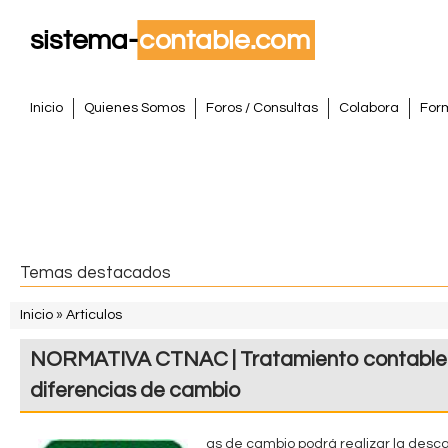
Pasar
al
conte
S
princi
M
Inicio
Quienes Somos
Foros / Consultas
Colabora
For
e
i
n
s
ú
p
t
r
i
e
Temas destacados
n
m
c
Inicio
»
Articulos
i
S
a
NORMATIVA CTNAC | Tratamiento contable 
p
e
a
C
diferencias de cambio
e
l
o
n
as de cambio podrá realizar la desc