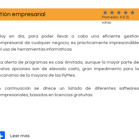
c
tt
k
d
at
ar
e
e
er
e
di
s
e
L
tión empresarial
b
dI
t
A
Promedio:
4.6
(
5
a
votos)
s
o
n
p
1
Hoy en día, para poder llevar a cabo una eficiente gestión
o
p
0
empresarial de cualquier negocio, es prácticamente imprescindible
m
k
el uso de herramientas informáticas.
e
j
La oferta de programas es casi ilimitada, aunque la mayor parte de
o
estas opciones son de elevado costo, gran impedimento para la
r
economía de la mayoría de las PyMes.
e
s
A continuación se ofrece un listado de diferentes softwares
h
empresariales, basados en licencias gratuitas:
e
r
r
a
m
i
W
S
s
e
Leer más