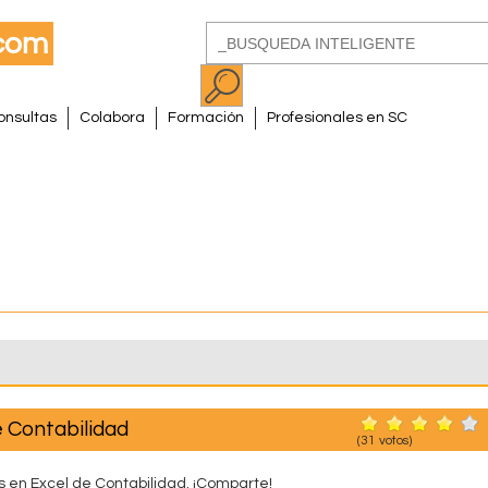
Pasar
Buscar
al
Formulario
contenido
de
principal
onsultas
Colabora
Formación
Profesionales en SC
búsqueda
e Contabilidad
(
31
votos)
is en Excel de Contabilidad. ¡Comparte!