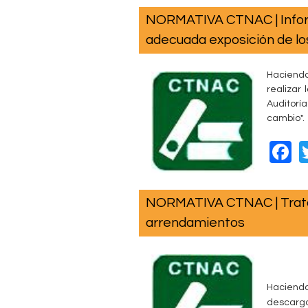
c
NORMATIVA CTNAC | Inform
e
adecuada exposición de lo
b
o
Haciend
realizar
o
Auditoría
k
cambio​".
F
a
c
NORMATIVA CTNAC | Trata
e
arrendamientos
b
o
o
Haciendo
k
descarg