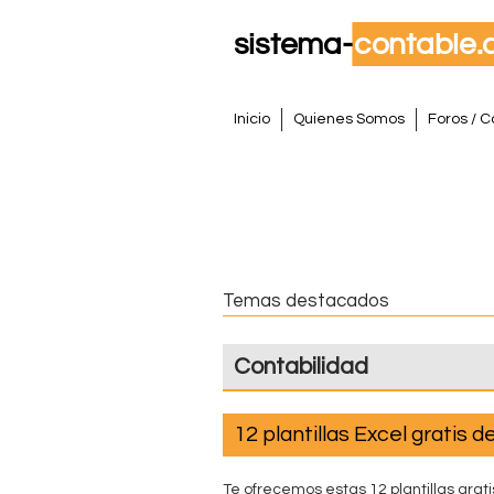
S
M
Inicio
Quienes Somos
Foros / C
e
i
n
s
ú
p
t
r
i
e
Temas destacados
n
m
c
Contabilidad
i
a
p
a
C
12 plantillas Excel gratis d
l
o
Te ofrecemos estas 12 plantillas grat