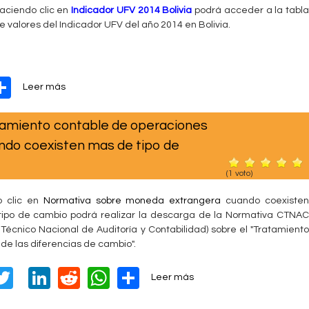
a
s
aciendo clic en
Indicador UFV 2014 Bolivia
podrá acceder a la tabl
g
f
m
e valores del Indicador UFV del año 2014 en Bolivia.
e
r
e
s
e
j
t
e
o
i
l
r
W
S
s
ó
Leer más
a
e
o
n
h
n
s
b
e
c
a
miento contable de operaciones
t
ar
r
m
e
p
e
ndo coexisten mas de tipo de
p
e
l
T
r
i
a
e
(
1
voto)
c
b
s
a
l
o clic en
Normativa sobre moneda extrangera
cuando coexisten
a
c
a
ipo de cambio​ podrá realizar la descarga de la Normativa CTNAC
r
i
U
 Técnico Nacional de Auditoría y Contabilidad) sobre el "Tratamiento
i
o
F
de las diferencias de cambio​".
a
n
V
l
e
T
Li
R
W
S
s
s
Leer más
s
B
o
wi
n
e
h
h
p
o
b