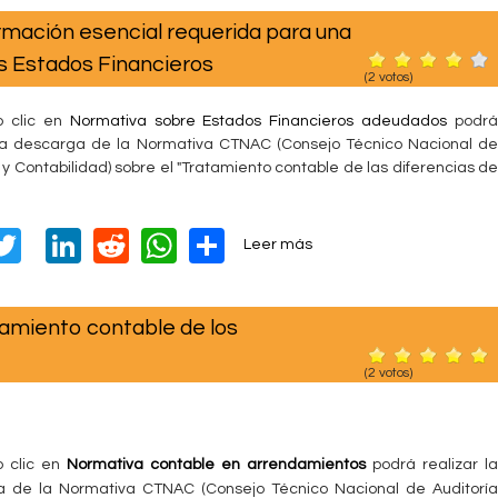
a
tt
k
l
d
at
ar
r
r
ación esencial requerida para una
i
e
er
e
di
s
e
a
v
N
s Estados Financieros
g
(
2
votos)
i
dI
t
A
O
e
a
R
n
p
s
o clic en
Normativa sobre Estados Financieros adeudados
podrá
2
M
t
 la descarga de la Normativa CTNAC (Consejo Técnico Nacional de
0
p
A
i
 y Contabilidad) sobre el "Tratamiento contable de las diferencias de
1
T
o
4
I
n
V
T
Li
a
R
W
S
s
Leer más
A
r
o
wi
n
e
h
h
C
l
b
T
a
tt
k
d
at
ar
r
N
miento contable de los
s
e
A
er
e
di
s
e
f
N
C
i
(
2
votos)
dI
t
A
O
|
n
R
T
n
p
a
M
r
n
p
A
a
 clic en
Normativa contable en arrendamientos
podrá realizar la
z
T
t
a de la Normativa CTNAC (Consejo Técnico Nacional de
Auditoría
a
I