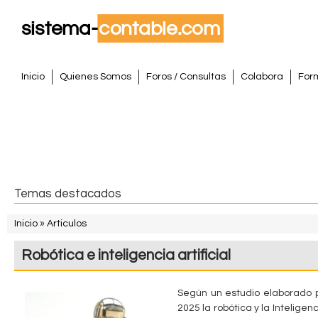
Pasar
al
conte
S
princi
M
Inicio
Quienes Somos
Foros / Consultas
Colabora
For
e
i
n
s
ú
p
t
r
i
e
Temas destacados
n
m
c
Inicio
»
Articulos
i
S
a
Robótica e inteligencia artificial
p
e
a
C
e
l
Según un estudio elaborado 
o
2025 la robótica y la Inteligenc
n