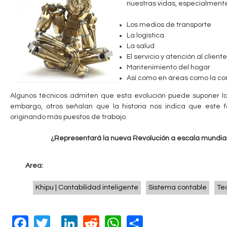
nuestras vidas, especialment
c
n
Los medios de transporte
u
t
La logística
e
La salud
a
El servicio y atención al cliente
n
Mantenimiento del hogar
b
t
Así como en áreas como la con
r
Algunos técnicos admiten que esta evolución puede suponer la 
l
embargo, otros señalan que la historia nos indica que este f
a
originando más puestos de trabajo.
e
u
¿Representará la nueva Revolución a escala mundial, y
s
t
Area:
e
Khipu | Contabilidad inteligente
Sistema contable
Te
d
a
F
T
Li
R
W
S