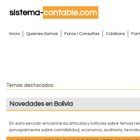
Pasar
al
conte
S
princi
M
Inicio
Quienes Somos
Foros / Consultas
Colabora
For
e
i
n
s
ú
p
t
r
i
e
Temas destacados
n
m
c
Novedades en Bolivia
i
a
p
a
C
En esta sección encontrarás artículos y noticias sobre temas rel
l
principalmente sobre contabilidad, economía, auditoría, tecnolog
o