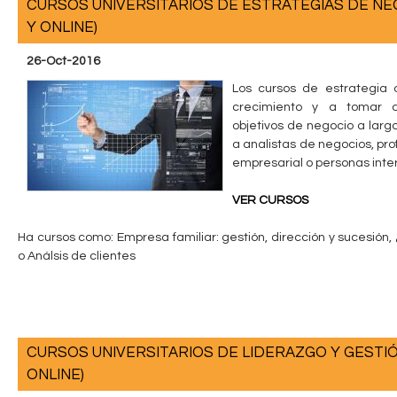
CURSOS UNIVERSITARIOS DE ESTRATEGIAS DE NE
n
Y ONLINE)
t
26-Oct-2016
Los cursos de estrategia
a
crecimiento y a tomar de
objetivos de negocio a largo
b
a analistas de negocios, pr
empresarial o personas inte
l
VER CURSOS
e
Ha cursos como: Empresa familiar: gestión, dirección y sucesión
o Análsis de clientes
CURSOS UNIVERSITARIOS DE LIDERAZGO Y GESTIÓ
ONLINE)