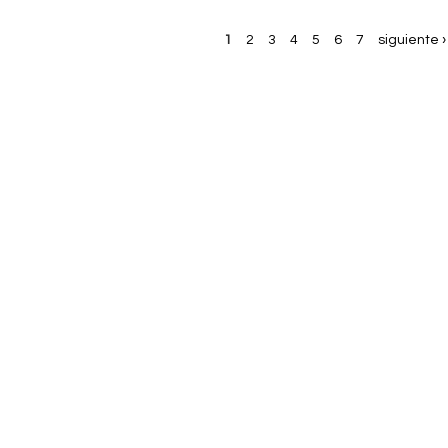
1
2
3
4
5
6
7
siguiente ›
P
á
g
i
n
a
s