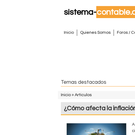
S
M
Inicio
Quienes Somos
Foros / C
e
i
n
s
ú
p
t
r
i
e
Temas destacados
n
m
c
Inicio
»
Articulos
i
S
a
¿Cómo afecta la inflació
p
e
a
C
e
l
A
o
c
n