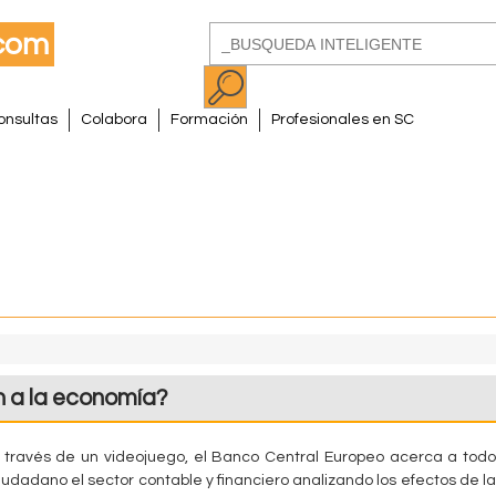
Pasar
Buscar
al
Formulario
contenido
de
principal
onsultas
Colabora
Formación
Profesionales en SC
búsqueda
n a la economía?
 través de un videojuego, el Banco Central Europeo acerca a todo
iudadano el sector contable y financiero analizando los efectos de la