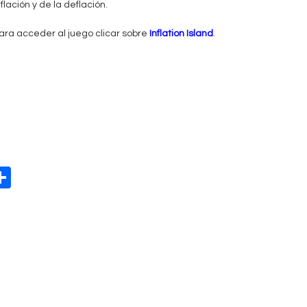
nflación y de la deflación.
ara acceder al juego clicar sobre
Inflation Island
.
W
S
h
t
ar
e