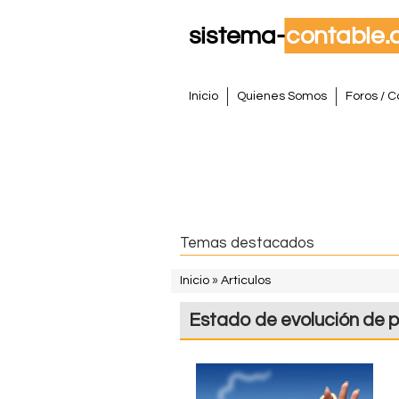
S
M
Inicio
Quienes Somos
Foros / C
e
i
n
s
ú
p
t
r
i
e
Temas destacados
n
m
c
Inicio
»
Articulos
i
S
a
Estado de evolución de p
p
e
a
C
e
l
o
n