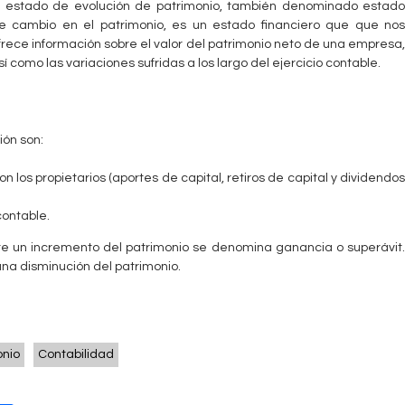
l estado de evolución de patrimonio, también denominado estado
e cambio en el patrimonio, es un estado financiero que que nos
frece información sobre el valor del patrimonio neto de una empresa,
sí como las variaciones sufridas a los largo del ejercicio contable.
ión son:
 los propietarios (aportes de capital, retiros de capital y dividendos
contable.
ste un incremento del patrimonio se denomina ganancia o superávit.
una disminución del patrimonio.
onio
Contabilidad