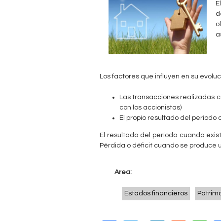
E
c
n
d
o
u
t
a
e
a
n
b
t
Los factores que influyen en su evoluc
r
l
Las transacciones realizadas con
a
con los accionistas)
e
El propio resultado del periodo 
u
El resultado del período cuando exi
s
Pérdida o déficit cuando se produce 
t
Area:
e
d
Estados financieros
Patrim
a