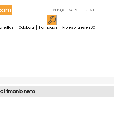
Pasar
Buscar
al
Formulario
contenido
de
principal
onsultas
Colabora
Formación
Profesionales en SC
búsqueda
atrimonio neto