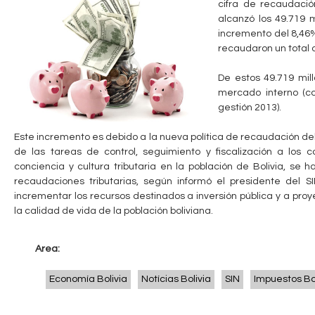
cifra de recaudación
c
n
alcanzó los 49.719 m
incremento del 8,46%
u
t
recaudaron un total d
e
a
De estos 49.719 mil
n
mercado interno (c
b
t
gestión 2013).
r
l
Este incremento es debido a la nueva política de recaudación del 
de las tareas de control, seguimiento y fiscalización a los 
a
e
conciencia y cultura tributaria en la población de Bolivia, se
u
recaudaciones tributarias, según informó el presidente del SIN
incrementar los recursos destinados a inversión pública y a proy
s
la calidad de vida de la población boliviana.
t
e
Area:
d
Economía Bolivia
Notícias Bolivia
SIN
Impuestos Bo
a