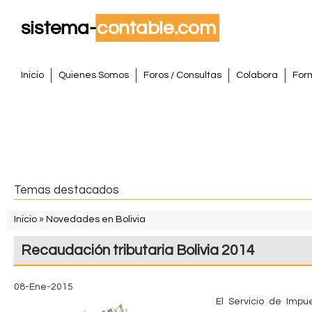
Pasar
al
conte
S
princi
M
Inicio
Quienes Somos
Foros / Consultas
Colabora
For
e
i
n
s
ú
p
t
r
i
e
Temas destacados
n
m
c
Inicio
»
Novedades en Bolivia
i
S
a
Recaudación tributaria Bolivia 2014
p
e
a
C
e
l
08-Ene-2015
o
El Servicio de Impu
n