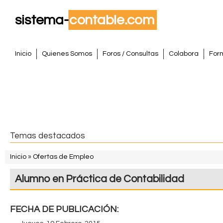
Pasar
al
conte
S
princi
M
Inicio
Quienes Somos
Foros / Consultas
Colabora
For
e
i
n
s
ú
p
t
r
i
e
Temas destacados
n
m
c
Inicio
»
Ofertas de Empleo
i
S
a
Alumno en Práctica de Contabilidad
p
e
a
C
e
l
FECHA DE PUBLICACIÓN:
o
n