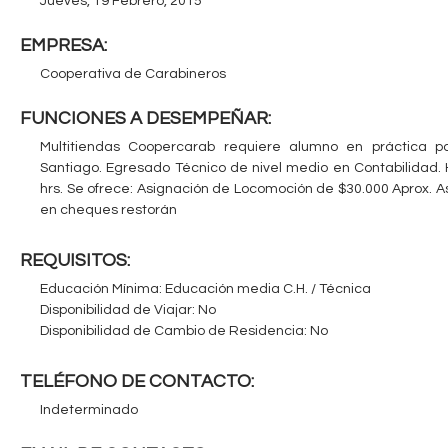
Jueves, 19 Febrero, 2015
c
n
EMPRESA:
u
t
Cooperativa de Carabineros
e
a
FUNCIONES A DESEMPEÑAR:
n
Multitiendas Coopercarab requiere alumno en práctica 
b
t
Santiago. Egresado Técnico de nivel medio en Contabilidad. H
r
hrs. Se ofrece: Asignación de Locomoción de $30.000 Aprox. 
l
en cheques restorán
a
e
u
REQUISITOS:
s
Educación Mínima: Educación media C.H. / Técnica
Disponibilidad de Viajar: No
t
Disponibilidad de Cambio de Residencia: No
e
TELÉFONO DE CONTACTO:
d
Indeterminado
a