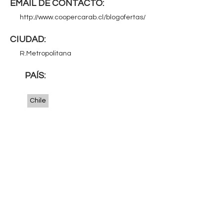
q
EMAIL DE CONTACTO:
u
http://www.coopercarab.cl/blogofertas/
í
CIUDAD:
R.Metropolitana
PAÍS:
Chile