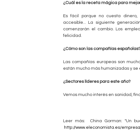
q
¿Cuál es la receta mágica para mejor
u
Es fácil porque no cuesta dinero,
í
accesible... La siguiente generaci
comenzarán el cambio. Los emplead
felicidad.
¿Cómo son las compañías españolas
Las compañías europeas son mucho 
están mucho más humanizadas y se es
¿Sectores líderes para este año?
Vemos mucho interés en sanidad, fina
Leer más: China Gorman: "Un buen
http://www.eleconomista.es/empresas