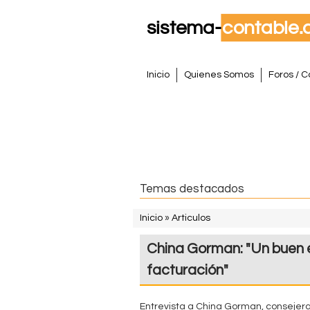
S
M
Inicio
Quienes Somos
Foros / C
e
i
n
s
ú
p
t
r
i
e
Temas destacados
n
m
c
Inicio
»
Articulos
i
S
a
China Gorman: "Un buen e
p
e
a
C
facturación"
e
l
o
n
Entrevista a China Gorman, consejer