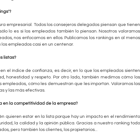
ings'?
ura empresarial. Todos los consejeros delegados piensan que tienen
ólo lo es si los empleados también lo piensan. Nosotros valoramos
ados, nos enfocamos en ellos. Publicamos los rankings en al menos
 los empleados casi en un centenar.
s listas?
en el índice de confianza, es decir, en lo que los empleados sienten
lidad, honestidad y respeto. Por otro lado, también medimos cómo los
los empleados, cómo les demuestran que les importan. Valoramos las
s y las más efectivas.
a en la competitividad de la empresa?
én quieren estar en la lista porque hay un impacto en el rendimiento
uridad, la calidad y la opinión pública. Gracias a nuestro ranking todo
s, pero también los clientes, los propietarios...