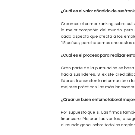
c
n
¿Cuál es el valor añadido de sus 'rank
u
t
Creamos el primer ranking sobre cult
e
la mejor compañía del mundo, pero s
a
n
cada aspecto que afecta a los emple
15 países, pero hacemos encuestas a
b
t
¿Cuál es el proceso para realizar esta
r
l
a
Gran parte de la puntuación se basa 
e
hacia sus líderes. Si existe credibi
u
líderes transmiten la información a 
s
mejores prácticas, las más innovadora
t
¿Crear un buen entorno laboral mejor
e
Por supuesto que sí. Las firmas tambi
d
financiero. Mejoran las ventas, la seg
el mundo gana, sobre todo los empleado
a