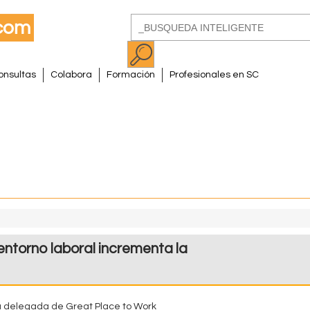
Pasar
Buscar
al
Formulario
contenido
de
principal
onsultas
Colabora
Formación
Profesionales en SC
búsqueda
ntorno laboral incrementa la
a delegada de Great Place to Work