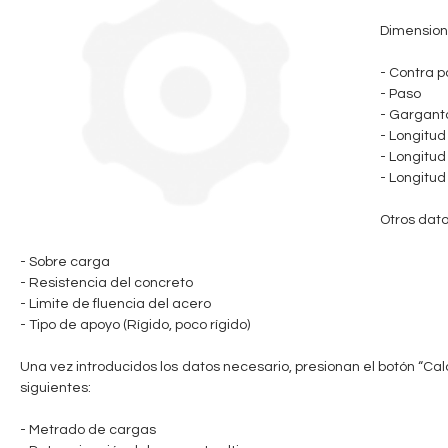
n
Dimension
t
- Contra 
- Paso
a
- Gargant
- Longitu
b
- Longitud
- Longitud
l
Otros dato
e
- Sobre carga
- Resistencia del concreto
- Limite de fluencia del acero
- Tipo de apoyo (Rígido, poco rígido)
Una vez introducidos los datos necesario, presionan el botón “Calcu
siguientes:
- Metrado de cargas