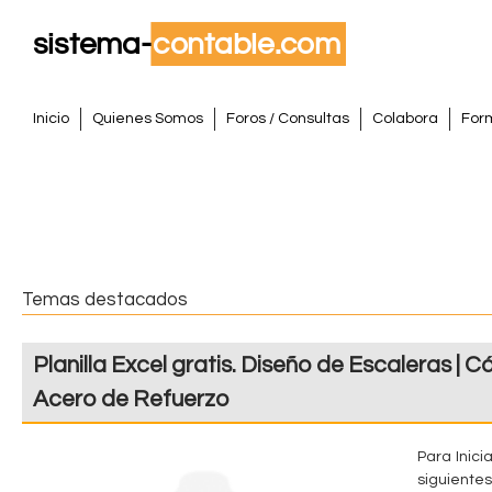
Pasar
al
conte
S
princi
M
Inicio
Quienes Somos
Foros / Consultas
Colabora
For
e
i
n
s
ú
p
t
r
i
e
Temas destacados
n
m
c
Planilla Excel gratis. Diseño de Escaleras | Cá
i
a
p
Acero de Refuerzo
a
C
l
Para Inici
o
siguientes