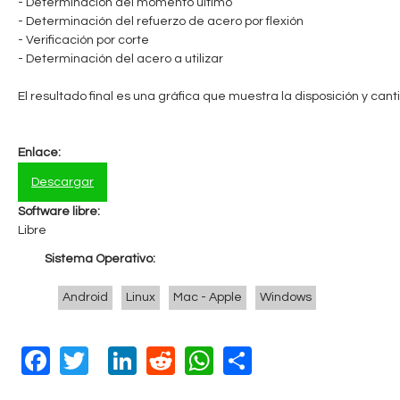
- Determinación del momento ultimo
- Determinación del refuerzo de acero por flexión
- Verificación por corte
- Determinación del acero a utilizar
El resultado final es una gráfica que muestra la disposición y can
Enlace:
Descargar
Software libre:
Libre
Sistema Operativo:
Android
Linux
Mac - Apple
Windows
F
T
Li
R
W
S
a
wi
n
e
h
h