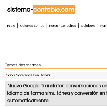
Pasar
al
conte
S
princi
M
Inicio
Quienes Somos
Foros / Consultas
Colabora
For
e
i
n
s
ú
p
t
r
i
e
Temas destacados
n
m
c
Inicio
»
Novedades en Bolivia
i
S
a
Nuevo Google Translator: conversaciones en
p
e
a
C
idioma de forma simultánea y conversión en 
e
l
automáticamente
o
n