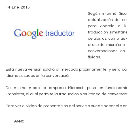
c
n
14-Ene-2015
Según informó Goo
u
t
actualización del se
e
para Android e iO
a
traducción simultán
n
celular, así como la
b
t
el uso del micrófono,
conversaciones en 
r
l
fluidas.
a
e
Esta nueva versión saldrá al mercado próximamente, y será c
u
idiomas usados en la conversación.
s
Del mismo modo, la empresa Microsoft puso en funcionamie
t
Translator, el cual permite la traducción simultánea de conversac
e
Para ver el video de presentación del servicio puede hacer clic e
d
a
Area: