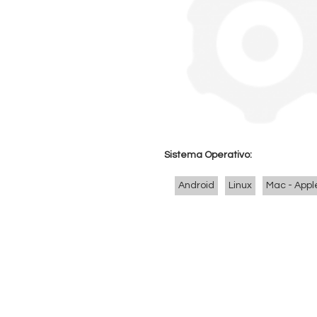
n
t
a
b
l
Sistema Operativo:
e
Android
Linux
Mac - Appl