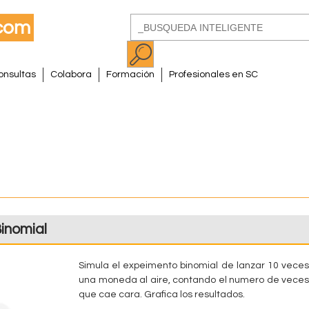
Pasar
Buscar
al
Formulario
contenido
de
principal
onsultas
Colabora
Formación
Profesionales en SC
búsqueda
Binomial
Simula el expeimento binomial de lanzar 10 veces
una moneda al aire, contando el numero de veces
que cae cara. Grafica los resultados.