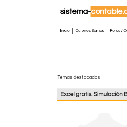
S
M
Inicio
Quienes Somos
Foros / C
e
i
n
s
ú
p
t
r
i
e
Temas destacados
n
m
c
Excel gratis. Simulación 
i
a
p
a
C
l
o