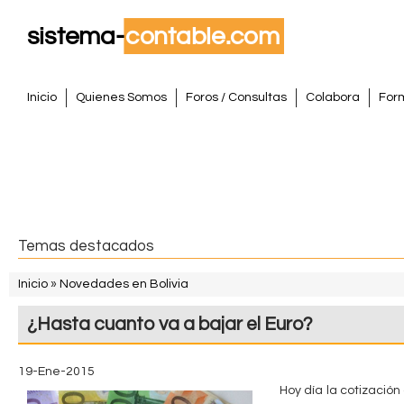
Pasar
al
conte
S
princi
M
Inicio
Quienes Somos
Foros / Consultas
Colabora
For
e
i
n
s
ú
p
t
r
i
e
Temas destacados
n
m
c
Inicio
»
Novedades en Bolivia
i
S
a
¿Hasta cuanto va a bajar el Euro?
p
e
a
C
e
l
19-Ene-2015
o
Hoy día la cotización
n