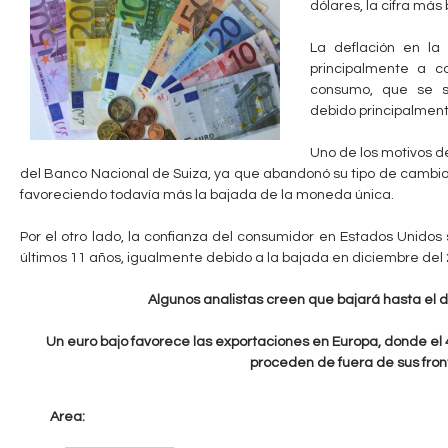
dólares, la cifra más
c
n
La deflación en la
u
t
principalmente a c
e
consumo, que se s
a
debido principalmente
n
b
t
Uno de los motivos de
del Banco Nacional de Suiza, ya que abandonó su tipo de cambio fr
r
l
favoreciendo todavía más la bajada de la moneda única.
a
e
Por el otro lado, la confianza del consumidor en Estados Unidos 
u
últimos 11 años, igualmente debido a la bajada en diciembre del 
s
Algunos analistas creen que bajará hasta el d
t
Un euro bajo favorece las exportaciones en Europa, donde el
e
proceden de fuera de sus fron
d
a
Area: