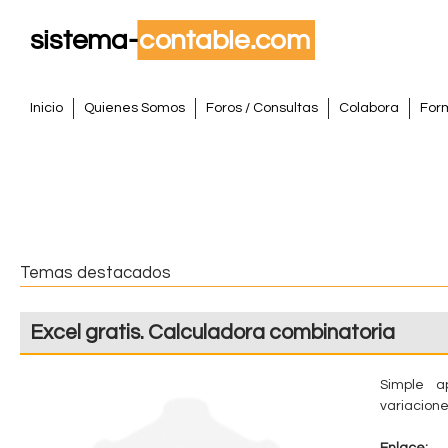
Pasar
al
conte
S
princi
M
Inicio
Quienes Somos
Foros / Consultas
Colabora
For
e
i
n
s
ú
p
t
r
i
e
Temas destacados
n
m
c
Excel gratis. Calculadora combinatoria
i
a
p
a
Simple a
C
variacion
l
o