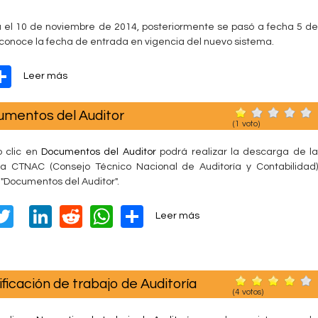
i
e
a el 10 de noviembre de 2014, posteriormente se pasó a fecha 5 de
r
conoce la fecha de entrada en vigencia del nuevo sistema.
r
a
W
S
s
Leer más
:
o
h
u
b
n
mentos del Auditor
t
ar
r
(
1
voto)
s
e
e
i
S
 clic en
Documentos del Auditor
podrá realizar la descarga de l
s
i
a CTNAC (Consejo Técnico Nacional de Auditoría y Contabilidad)
t
s
 "Documentos del Auditor".
e
t
m
e
T
Li
R
W
S
s
a
Leer más
m
o
v
wi
n
e
h
h
a
b
i
d
tt
k
d
at
ar
r
v
e
e
i
er
e
di
s
e
F
cación de trabajo de Auditoría
N
e
(
4
votos)
a
dI
t
A
O
n
c
R