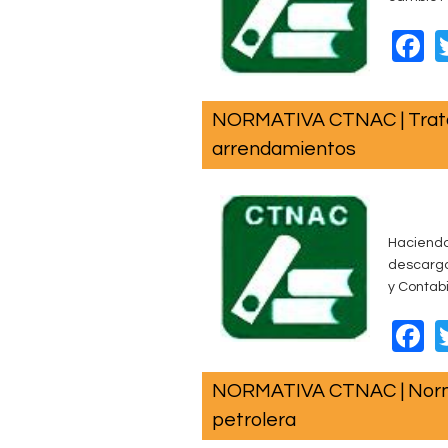
k
F
a
c
NORMATIVA CTNAC | Trata
e
arrendamientos
b
o
o
Haciendo
k
descarg
y
Contabil
F
a
NORMATIVA CTNAC | Normas
c
petrolera
e