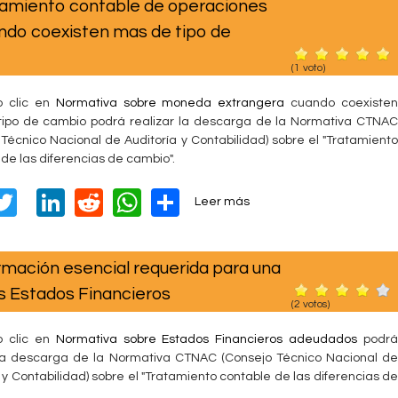
i
miento contable de operaciones
e
s
A
er
e
di
s
e
d
N
d
ndo coexisten mas de tipo de
C
a
dI
t
A
O
e
|
d
R
l
(
1
voto)
P
n
p
o
M
A
l
f
p
A
o clic en
Normativa sobre moneda extrangera
u
cuando coexisten
a
i
T
ipo de cambio​ podrá realizar la descarga de la Normativa CTNAC
d
n
c
I
 Técnico Nacional de Auditoría y Contabilidad) sobre el "Tratamiento
i
i
c
V
de las diferencias de cambio​".
t
f
i
A
o
i
ó
T
Li
R
W
S
C
r
s
Leer más
c
n
T
o
a
wi
n
e
h
h
?
N
b
c
tt
k
d
at
ar
A
r
i
ación esencial requerida para una
C
e
ó
er
e
di
s
e
|
N
s Estados Financieros
n
(
2
votos)
dI
t
A
N
O
d
o
R
e
n
p
o clic en
Normativa sobre Estados Financieros adeudados
podrá
r
M
t
 la descarga de la Normativa CTNAC (Consejo Técnico Nacional de
p
m
A
r
 y Contabilidad) sobre el "Tratamiento contable de las diferencias de
a
T
a