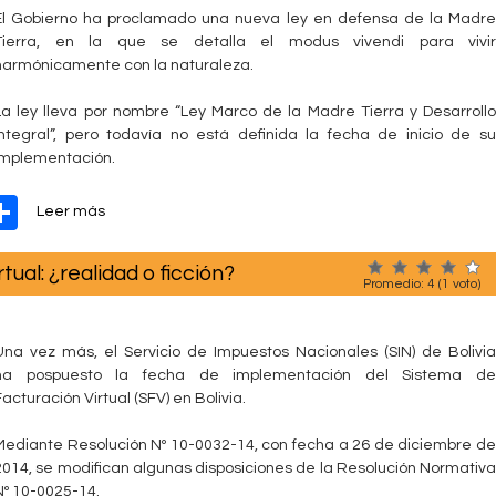
El Gobierno ha proclamado una nueva ley en defensa de la Madre
Tierra, en la que se detalla el modus vivendi para vivir
harmónicamente con la naturaleza.
La ley lleva por nombre “Ley Marco de la Madre Tierra y Desarrollo
Integral”, pero todavía no está definida la fecha de inicio de su
implementación.
W
S
s
Leer más
o
h
b
ual: ¿realidad o ficción?
t
ar
r
Promedio:
4
(
1
voto)
e
e
L
a
Una vez más, el Servicio de Impuestos Nacionales (SIN) de Bolivia
m
ha pospuesto la fecha de implementación del Sistema de
a
Facturación Virtual (SFV) en Bolivia.
d
r
Mediante Resolución Nº 10-0032-14, con fecha a 26 de diciembre de
e
2014, se modifican algunas disposiciones de la Resolución Normativa
t
Nº 10-0025-14.