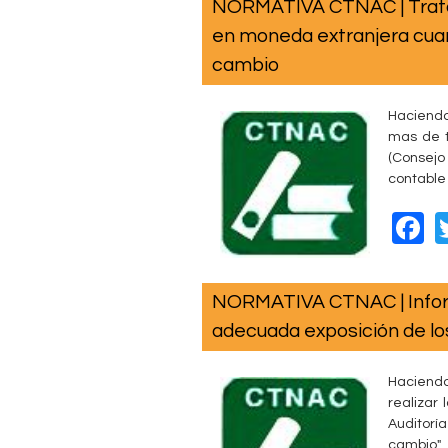
NORMATIVA CTNAC | Trata
e
en moneda extranjera cua
b
cambio
o
o
Haciend
mas de t
k
(Consejo
contable 
F
a
c
NORMATIVA CTNAC | Inform
e
adecuada exposición de lo
b
o
Haciend
realizar
o
Auditoría
cambio​".