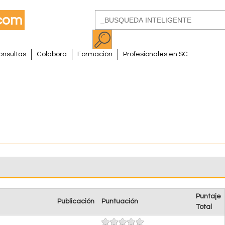
Pasar
Buscar
al
Formulario
contenido
de
principal
onsultas
Colabora
Formación
Profesionales en SC
búsqueda
Puntaje
Publicación
Puntuación
Total