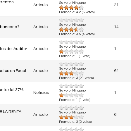
ferentes
Su voto:
Ninguno
Articulo
21
Promedio:
4.2
(
5
votos)
Su voto:
Ninguno
 bancaria?
Articulo
14
Promedio:
3.5
(
4
votos)
Su voto:
Ninguno
s del Auditor
Articulo
1
Promedio:
1
(
1
voto)
Su voto:
Ninguno
estos en Excel
Articulo
64
Promedio:
3
(
21
votos)
mento del 37%
Su voto:
Ninguno
Noticias
1
Promedio:
1
(
1
voto)
E LA RENTA
Su voto:
Ninguno
Articulo
6
Promedio:
3
(
2
votos)