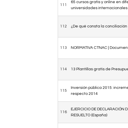
65 cursos gratis y online en di
111
n
universidades internacionales
t
112
¿De qué consta la conciliación
a
b
113
NORMATIVA CTNAC | Documento
l
e
114
13 Plantillas gratis de Presupu
Inversión pública 2015: incre
115
respecto 2014
EJERCICIO DE DECLARACIÓN D
116
RESUELTO (España)