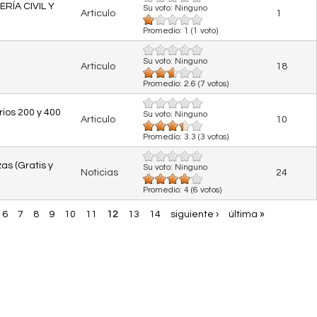
RÍA CIVIL Y
Su voto:
Ninguno
Articulo
1
Promedio:
1
(
1
voto)
Su voto:
Ninguno
Articulo
18
Promedio:
2.6
(
7
votos)
rios 200 y 400
Su voto:
Ninguno
Articulo
10
Promedio:
3.3
(
3
votos)
as (Gratis y
Su voto:
Ninguno
Noticias
24
Promedio:
4
(
6
votos)
6
7
8
9
10
11
12
13
14
siguiente ›
última »