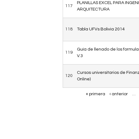
PLANILLAS EXCEL PARA INGENIE
117
ARQUITECTURA
118
Tabla UFVs Bolivia 2014
Guía de llenado de los formula
119
V.3
Cursos universitarios de Finanz
120
Online)
« primera
‹ anterior
…
P
á
g
i