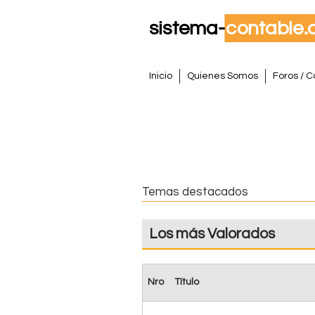
S
M
Inicio
Quienes Somos
Foros / C
e
i
n
s
ú
p
t
r
i
e
Temas destacados
n
m
c
Los más Valorados
i
a
p
a
C
Nro
Título
l
o